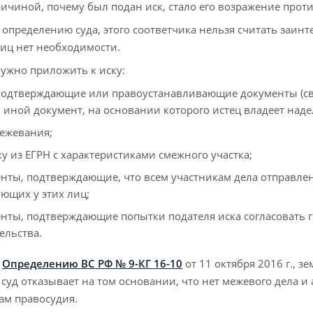
ричиной, почему был подан иск, стало его возражение проти
 определению суда, этого соответчика нельзя считать заин
иц нет необходимости.
нужно приложить к иску:
одтверждающие или правоустанавливающие документы (св-в
 иной документ, на основании которого истец владеет наде
ежевания;
у из ЕГРН с характеристиками смежного участка;
нты, подтверждающие, что всем участникам дела отправле
ующих у этих лиц;
нты, подтверждающие попытки подателя иска согласовать 
ельства.
о
Определению
ВС РФ № 9-КГ 16-10
от 11 октября 2016 г., 
и суд отказывает на том основании, что нет межевого дела и 
ам правосудия.