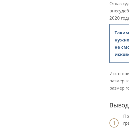
Отказ су
внесудеб
2020 год
Таким
нужно
не см
исков
Иск о пр
размер г
размер г
Вывод
Пр
гр