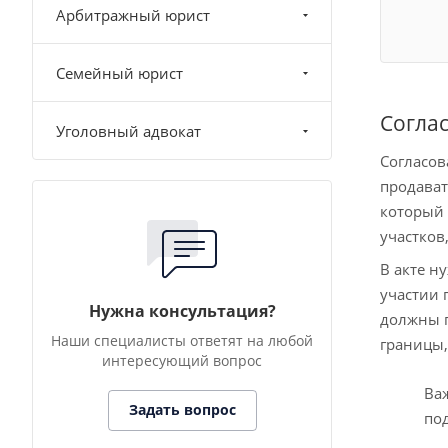
Арбитражный юрист
Семейный юрист
Соглас
Уголовный адвокат
Согласов
продават
который 
участков
В акте н
участии 
Нужна консультация?
должны п
Наши специалисты ответят на любой
границы,
интересующий вопрос
Ва
Задать вопрос
по