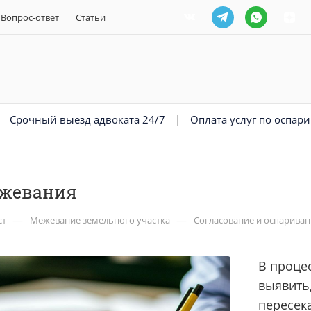
Вопрос-ответ
Статьи
|
Срочный выезд адвоката 24/7
|
Оплата услуг по оспар
ежевания
—
—
ст
Межевание земельного участка
Согласование и оспарива
В проце
выявить,
пересека