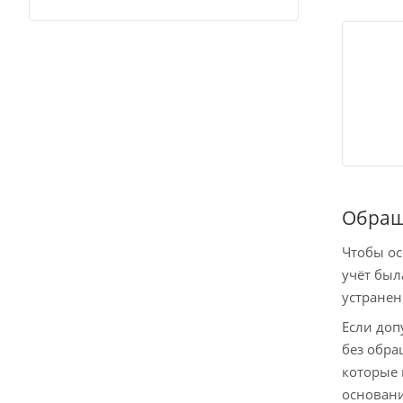
Обращ
Чтобы ос
учёт был
устране
Если доп
без обра
которые 
основани