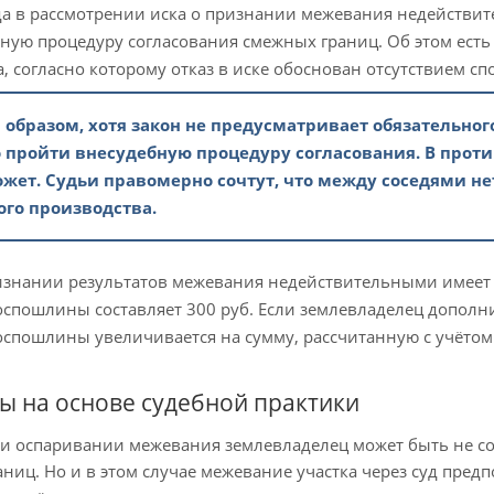
да в рассмотрении иска о признании межевания недействи
ную процедуру согласования смежных границ. Об этом есть
а, согласно которому отказ в иске обоснован отсутствием сп
 образом, хотя закон не предусматривает обязательног
 пройти внесудебную процедуру согласования. В прот
ожет. Судьи правомерно сочтут, что между соседями не
ого производства.
изнании результатов межевания недействительными имеет 
оспошлины составляет 300 руб. Если землевладелец допол
оспошлины увеличивается на сумму, рассчитанную с учётом
ы на основе судебной практики
и оспаривании межевания землевладелец может быть не сог
аниц. Но и в этом случае межевание участка через суд пред