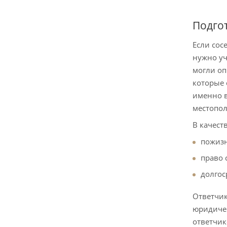
Подгот
Если сос
нужно уч
могли оп
которые 
именно в
местопо
В качест
пожизн
право 
долгос
Ответчик
юридичес
ответчик