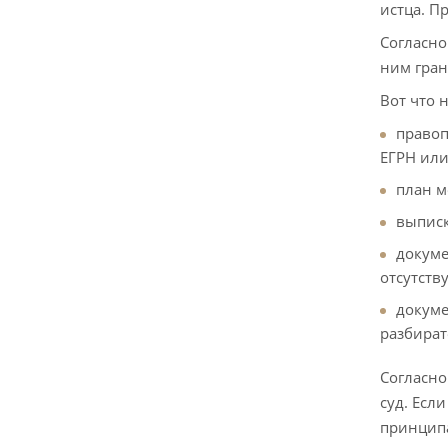
истца. П
Согласно
ним гран
Вот что 
правоп
ЕГРН или
план м
выписк
докуме
отсутств
докуме
разбират
Согласн
суд. Есл
принцип