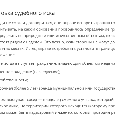
овка судебного иска
еди не смогли договориться, они вправе оспорить границы з
итывать, на каком основании проводилось определение г
ределять по природным или искусственным объектам, включ
стоят рядом с наделом. Это важно, если стороны не могут 
 этих местах. Истец вправе потребовать установить грани
ложение.
ве истца выступает гражданин, владеющий объектом недвиж
енное владение (наследуемое);
собственности;
рочная (более 5 лет) аренда муниципальной или государств
ом выступает сосед — владелец смежного участка, который
кое лицо, на территории которого находится (которому пр
ом может быть кадастровый инженер, который проводил ра