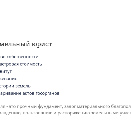
емельный юрист
во собственности
астровая стоимость
витут
жевание
егории земель
аривание актов госорганов
ля - это прочный фундамент, залог материального благоп
владению, пользованию и распоряжению земельными участка