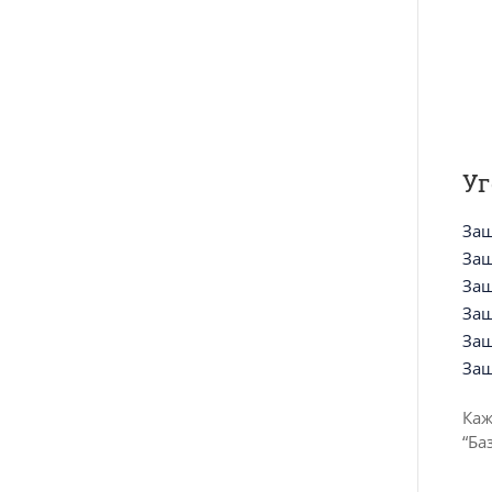
Уг
Защ
Защ
Защ
Защ
Защ
Защ
Каж
“Ба