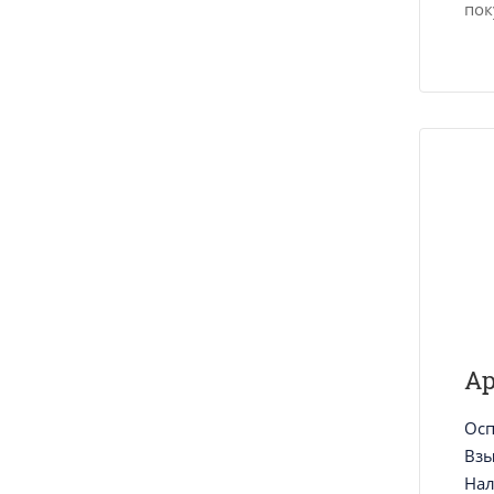
пок
А
Осп
Взы
Нал