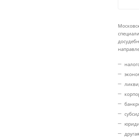
Московс
специали
досудебн
направл
налог
эконо
ликви
корпо
банкр
субси
юриди
друга