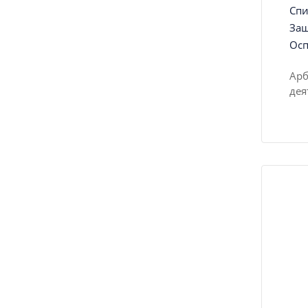
Спи
Защ
Осп
Арб
дея