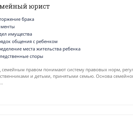
емейный юрист
торжение брака
именты
дел имущества
ядок общения с ребенком
еделение места жительства ребенка
ледственные споры
 семейным правом понимают систему правовых норм, рег
ственниками и детьми, принятыми семью. Основа семейног
..