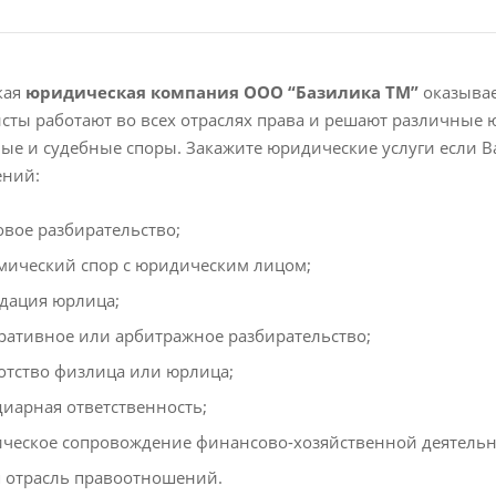
кая
юридическая компания ООО “Базилика ТМ”
оказывае
сты работают во всех отраслях права и решают различные 
ые и судебные споры. Закажите юридические услуги если В
ений:
овое разбирательство;
мический спор с юридическим лицом;
дация юрлица;
ративное или арбитражное разбирательство;
отство физлица или юрлица;
диарная ответственность;
ческое сопровождение финансово-хозяйственной деятельн
я отрасль правоотношений.