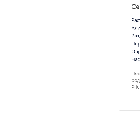
С
Рас
Ал
Раз
Пор
Опр
Нас
Под
род
РФ,.