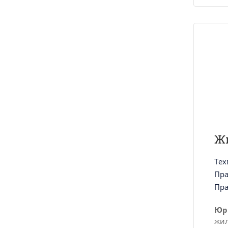
Ж
Тех
Пра
Пра
Юр
жил