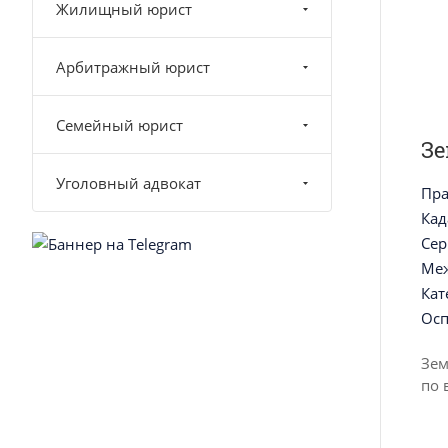
Жилищный юрист
Арбитражный юрист
Семейный юрист
З
Уголовный адвокат
Пра
Кад
Сер
Ме
Кат
Осп
Зем
по 