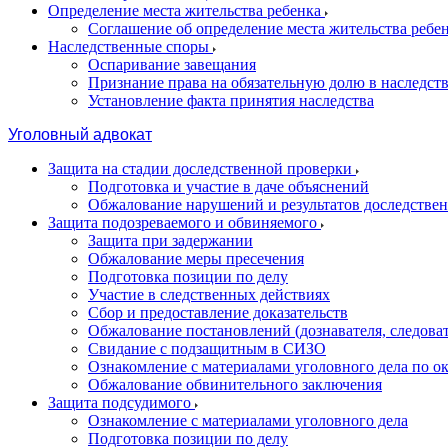
Определение места жительства ребенка
Соглашение об определение места жительства ребе
Наследственные споры
Оспаривание завещания
Признание права на обязательную долю в наследст
Установление факта принятия наследства
Уголовный адвокат
Защита на стадии доследственной проверки
Подготовка и участие в даче объяснений
Обжалование нарушений и результатов доследстве
Защита подозреваемого и обвиняемого
Защита при задержании
Обжалование меры пресечения
Подготовка позиции по делу
Участие в следственных действиях
Сбор и предоставление доказательств
Обжалование постановлений (дознавателя, следоват
Свидание с подзащитным в СИЗО
Ознакомление с материалами уголовного дела по о
Обжалование обвинительного заключения
Защита подсудимого
Ознакомление с материалами уголовного дела
Подготовка позиции по делу