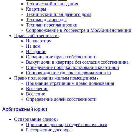
Технический план здания
Квартиры
Технический план дачного дома
Техплан для аренды
Техплан перепланировки
Сопровождение в Росреестре и МосЖилИнспекции
Права собственности
На квартиру
На дом
На здание
Оспаривание права собственности
Выкуп доли в квартире без согласия собственника
Определение порядка пользования квартирой
Сопровождение сделок с недвижимостью
Право пользования жилым помещением
Признание утратившим право пользования
Выселение
Вселение
Определение долей собственности
Арбитражный юрист
Оспаривание сделок
Признание договора недействительным
Расторжение договора