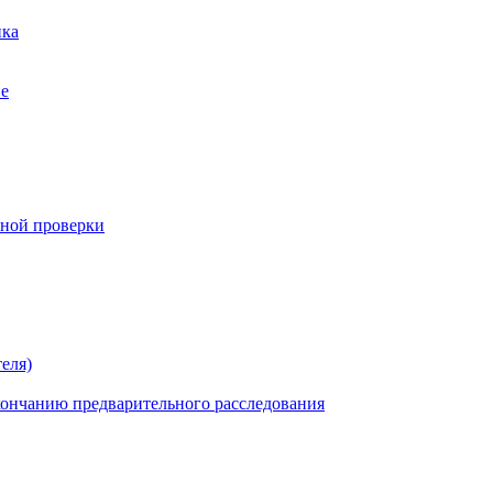
нка
ве
нной проверки
еля)
кончанию предварительного расследования