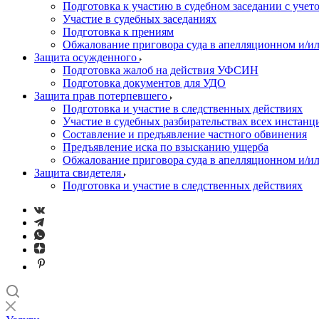
Подготовка к участию в судебном заседании с учет
Участие в судебных заседаниях
Подготовка к прениям
Обжалование приговора суда в апелляционном и/и
Защита осужденного
Подготовка жалоб на действия УФСИН
Подготовка документов для УДО
Защита прав потерпевшего
Подготовка и участие в следственных действиях
Участие в судебных разбирательствах всех инстанц
Составление и предъявление частного обвинения
Предъявление иска по взысканию ущерба
Обжалование приговора суда в апелляционном и/и
Защита свидетеля
Подготовка и участие в следственных действиях