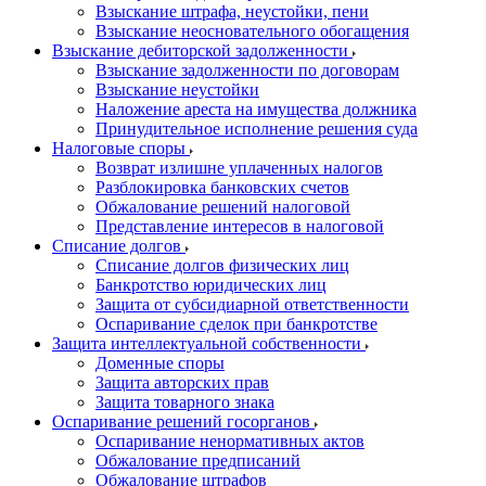
Взыскание штрафа, неустойки, пени
Взыскание неосновательного обогащения
Взыскание дебиторской задолженности
Взыскание задолженности по договорам
Взыскание неустойки
Наложение ареста на имущества должника
Принудительное исполнение решения суда
Налоговые споры
Возврат излишне уплаченных налогов
Разблокировка банковских счетов
Обжалование решений налоговой
Представление интересов в налоговой
Списание долгов
Списание долгов физических лиц
Банкротство юридических лиц
Защита от субсидиарной ответственности
Оспаривание сделок при банкротстве
Защита интеллектуальной собственности
Доменные споры
Защита авторских прав
Защита товарного знака
Оспаривание решений госорганов
Оспаривание ненормативных актов
Обжалование предписаний
Обжалование штрафов