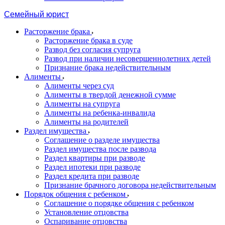
Семейный юрист
Расторжение брака
Расторжение брака в суде
Развод без согласия супруга
Развод при наличии несовершеннолетних детей
Признание брака недействительным
Алименты
Алименты через суд
Алименты в твердой денежной сумме
Алименты на супруга
Алименты на ребенка-инвалида
Алименты на родителей
Раздел имущества
Соглашение о разделе имущества
Раздел имущества после развода
Раздел квартиры при разводе
Раздел ипотеки при разводе
Раздел кредита при разводе
Признание брачного договора недействительным
Порядок общения с ребенком
Соглашение о порядке общения с ребенком
Установление отцовства
Оспаривание отцовства